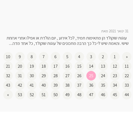
31 ינואר 2021 מאת
עוגות שוקולד הן מתאימות תמיד, לכל אירוע , יום הולדת או אפילו אחרי ארוחת
שישי. והאמת שיש לי כל כך הרבה מתכונים של עוגות שוקולד, כל אחד מדה...
10
9
8
7
6
5
4
3
2
1
«
21
20
19
18
17
16
15
14
13
12
11
32
31
30
29
28
27
26
25
24
23
22
43
42
41
40
39
38
37
36
35
34
33
»
53
52
51
50
49
48
47
46
45
44