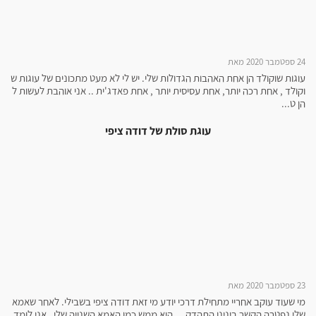
24 ספטמבר 2020 מאת
עוגות שוקולד הן אחת האהבות הגדולות שלי. יש לי לא מעט מתכונים של עוגות ש
וקולד , אחת רכה יותר, אחת עסיסית יותר , אחת פאדג'ית .. אני אוהבת לעשות ל
הן ט...
עוגת סולת של דודה ציפי
23 ספטמבר 2020 מאת
מי שעוד עוקב אחריי מתחילת דרכי יודע מי זאת דודה ציפי בשבילי. לאחר שאמא
שלי נפטרה הקשר בינינו התהדק ... היא ממש כמו האמא השנייה שלי , אני לומד