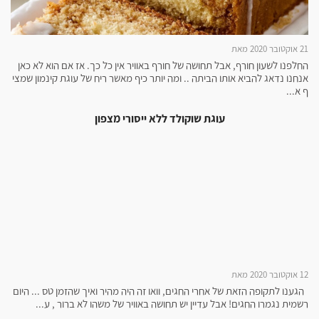
21 אוקטובר 2020 מאת
החלפנו לשעון חורף, אבל תחושה של חורף באוויר אין כל כך. אז אם הוא לא כאן
אנחנו נדאג להביא אותו הביתה .. ומה יותר כיף מאשר ריח של עוגת קינמון שמצי
ף א...
עוגת שוקולד ללא ייסורי מצפון
12 אוקטובר 2020 מאת
הגענו לתקופה הזאת של אחרי החגים, וואו זה היה מהיר ואיך שהזמן טס ... היום
רשמית נגמרו החגים! אבל עדיין יש תחושה באוויר של משהו לא ברור , ע...