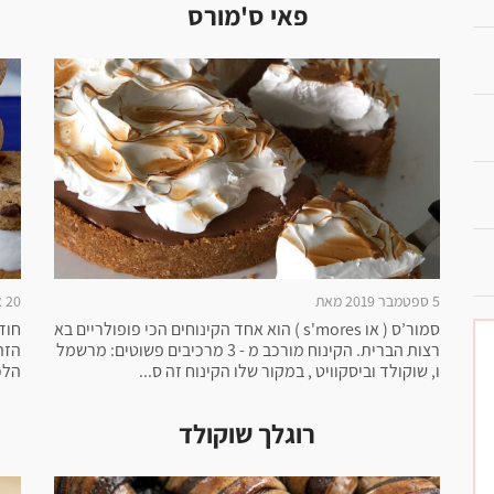
פאי ס'מורס
5 ספטמבר 2019 מאת
20 אוגוסט 2019 מאת
סמור’ס ( או s'mores ) הוא אחד הקינוחים הכי פופולריים בא
חוד
רצות הברית. הקינוח מורכב מ - 3 מרכיבים פשוטים: מרשמל
הזה
ו, שוקולד וביסקוויט , במקור שלו הקינוח זה ס...
הלכ
רוגלך שוקולד