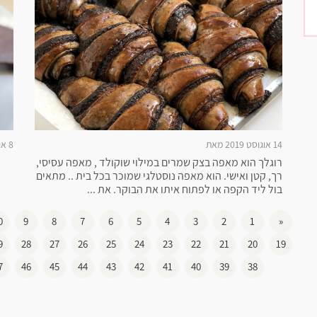
14 אוגוסט 2019 מאת
8 אוגוסט 2019 מאת
רוגלך הוא מאפה בצק שמרים במילוי שוקולד , מאפה עסיסי,
רך, קטן ואישי. הוא מאפה נוסטלגי שמוכר בכל בית .. מתאים
בול ליד הקפה או לפתוח איתו את הבוקר. את ...
0
9
8
7
6
5
4
3
2
1
«
9
28
27
26
25
24
23
22
21
20
19
7
46
45
44
43
42
41
40
39
38