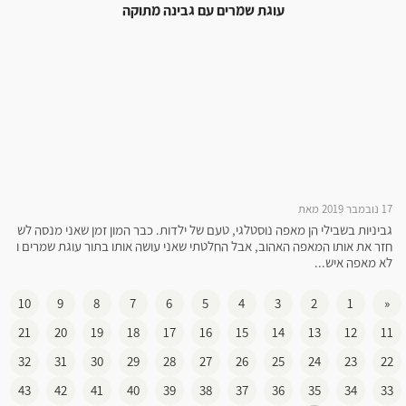
עוגת שמרים עם גבינה מתוקה
17 נובמבר 2019 מאת
גביניות בשבילי הן מאפה נוסטלגי, טעם של ילדות. כבר המון זמן שאני מנסה לש
חזר את אותו המאפה האהוב, אבל החלטתי שאני עושה אותו בתור עוגת שמרים ו
לא מאפה איש...
10
9
8
7
6
5
4
3
2
1
«
21
20
19
18
17
16
15
14
13
12
11
32
31
30
29
28
27
26
25
24
23
22
43
42
41
40
39
38
37
36
35
34
33