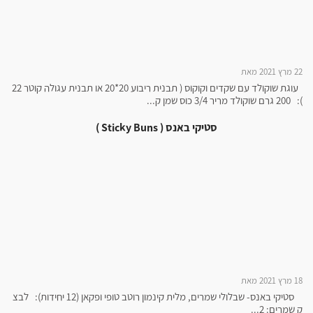
22 מרץ 2021 מאת
עוגת שוקולד עם שקדים וקוקוס ( תבנית ריבוע 20*20 או תבנית עגולה קוטר 22
): 200 גרם שוקולד מריר 3/4 כוס שמן ק...
סטיקי באנס ( Sticky Buns )
18 מרץ 2021 מאת
סטיקי באנס- שבלולי שמרים, מלית קינמון רוטב טופי ופקאן (12 יחידות): לבצ
ק שמרים: 2...