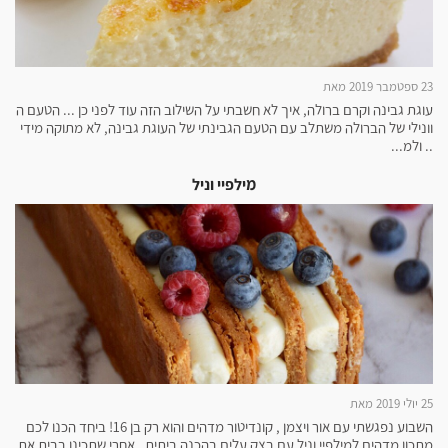
23 ספטמבר 2019 מאת
עוגת גבינה וקרם ברולה, איך לא חשבתי על השילוב הזה עוד לפני כן ... הטעם ה
וונילי של הברולה משתלב עם הטעם הגבינתי של העוגת גבינה, לא מתוקה מידי
.. ולמ...
מילפיי וניל
25 יולי 2019 מאת
השבוע נפגשתי עם אור ויצמן , קונדיטור מדהים והוא רק בן 16! ביחד הכנו לכם
מתכון מדהים למילפיי וניל עם בצק עלים בהכנה ביתית , אחרי שתכינו בבית את