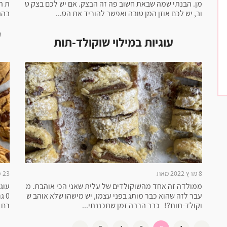
מן. הבנתי שמה שבאת חשוב פה זה הבצק. אם יש לכם בצק ט
ת ה
וב, יש לכם אוזן המן טובה ואפשר להוריד את הס...
בהת
ע
עוגיות במילוי שוקולד-תות
8 מרץ 2022 מאת
23 פברואר 2022 מאת
ממולדה זה אחד מהשוקולדים של עלית שאני הכי אוהבת. מ
עבר לזה שהוא כבר מותג בפני עצמו, יש מישהו שלא אוהב ש
וקולד-תות?! כבר הרבה זמן שתכננתי...
רם ) 2/3 כוס סוכר 