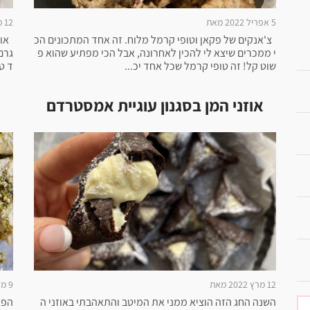
5 אפריל 2022 מאת
12 מרץ 2022 מאת
צ'אנקים של פקאן וטופי קרמל מלוח. זה אחד המתכונים הכ
י ממכרים שיצא לי להכין לאחרונה, אבל הכי מפתיע שהוא פ
שוט קל! זה טופי קרמל שכל אחד יכ...
ד טח
אוזני המן בסגנון עוגיית אמסטרדם
12 מרץ 2022 מאת
9 מרץ 2022 מאת
השנה החג הזה הוציא ממני את המיטב והתאהבתי באוזני ה
הפע