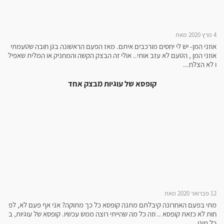
4 מרץ 2020 מאת
אוזני המן- יש לי יחסים מורכבים איתם. מאז הפעם הראשונה בגן חובה שטעמתי
אוזני המן , הטעם לא עזב אותי.. אולי זה הבצק הקשה והמחניק או המלית שאפיל
ו לא הצלח...
קופסא של עוגיות מבצק אחד
12 פברואר 2020 מאת
מתי בפעם האחרונה קיבלתם מתנה קופסא כל כך מתוקה? אני אף פעם לא, לפ
חות לא כזאת קופסא .. וזה כל מה שהייתי רוצה ממש עכשיו. קופסא של עוגיות, ב
כל מיני...