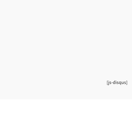
[js-disqus]