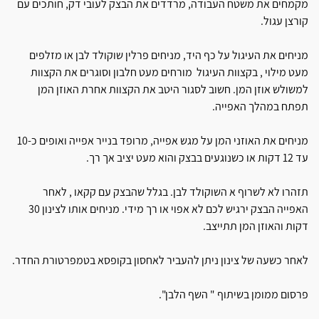
מקמחים את משטח העבודה, מרדדים את הבצק לעובי דק, חותכים עם
קורצן עגול.
מניחים את העיגול על כף היד, מניחים פרלין שוקולד לבן או מזלפים
מעט מילוי , בקצוות העיגול מורחים מעט חלבון וסוגרים את הקצוות
למשולש אוזן המן. חשוב לסגור היטב את הקצוות אחרת האוזן המן
תפתח במהלך האפייה.
מניחים את האוזני המן על מגש אפייה, מרופד בנייר אפייה ואופים כ-10
עד 12 דקות או כשנוגעים בבצק והוא מעט יציב אך רך.
תזהרו לא לשרוף א השוקולד לבן. בגלל שהבצק עם קקאו , לאחר
האפייה הבצק ירגיש לכם לא אפוי או רך מידי. מניחים אותו לצינון 30
דקות והאוזן המן תתייצב.
לאחר כשעה של צינון ניתן להעביר לאחסון בקופסא בטמפרטורת החדר.
פרסום ממומן בשיתוף " השף הלבן".