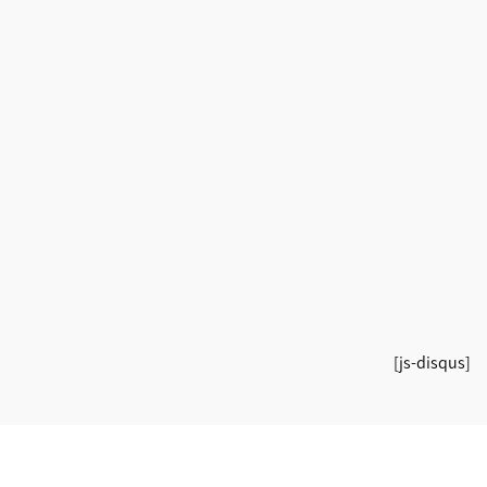
[js-disqus]