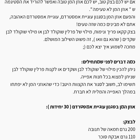
אם יש לכם בצק טוב, יש לכם אוזן המן טובה ואפשר להוריד את הסטיגמה
ש " אוזן המן לא טעימה ".
והפעם אוזן המן בסגנון עוגיית אמסטרדם, עוגיית אמסטרדם האהובה,
אתם לא מבינים כמה שזה טעים!
בצק קקאו פריך ונימוח, מילוי של פרלין שוקולד לבן או מילוי שוקולד לבן
שקדים ( שהוא גם וואו ), זה פשוט השילוב המושלם.
מחכה לשמוע איך יצא לכם (;
כמה דברים לפני שמתחילים:
ניתן להכין מילוי של שוקולד לבן ושקדים או לקנות פרלין שוקולד לבן
שניתן למצוא בכל חנות אפייה.
תשימו לב, חשוב לסגור את הקצוות היטב! כדי שהאוזני המן לא יפתחו
במהלך האפייה והמלית לא תברח.
אוזן המן בסגנון עוגיית אמסטרדם ( 30 יחידות ):
לבצק:
200 גרם חמאה של תנובה
110 גרם אבקת סוכר