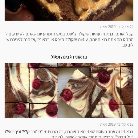
24 אוקטובר 2019 מאת
קבלו אותם, בראוניז עוגיות שוקולד צ'יפס. במקרה ומגיע יום שאתם לא יודעים ל
החליט מה אתם רוצים יותר, עוגיות שוקולד צ'יפס או בראוניז ,אז הנה לפניכם שי
לוב מ...
בראוניז גבינה ופטל
12 אוקטובר 2019 מאת
בראוניז זה אחד העוגות שאני מאוד אוהבת, זה מבחינתי “קינוח” קליל וכיף כאילו
“על הדרך”. בבראוניז תמיד אפשר להוסיף, להוריד ...