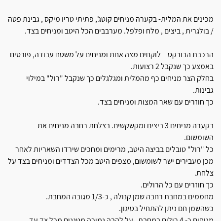
מכינים את המלית- בקערה מניחים קוטג', פתיתי טריו מיקס , גבינת פטה
/ בולגרית , ביצים , מלח ופלפל. מערבבים הכל היטב ומניחים בצד.
הרכבת הבורקס – לוקחים מצה אחת ומניחים על משטח עבודה, פורסים
באמצע כך שנקבל 2 רצועות.
בחלק הצר מניחים כף מהמלית ומגלגלים כך שנקבל "רול" במילוי
גבינות.
כך חוזרים עם שאר המצות ומניחים בצד.
בקערה מניחים 3 ביצים ומקשקשים. בצלחת רחבה מניחים את
השומשום.
כל "רול" טובלים בביצה היטב, מרימים ומחכים שירדו השאריות לאחר
מכן מעבירים ישר לשומשום, מצפים היטב מכל הצדדים ומניחים בצד על
צלחת.
כך חוזרים עם כל הרולים.
מחממים במחבת רחבה שמן קנולה , כ-1/3 מגובה המחבת.
כשהשמן חם ניתן להתחיל בטיגון.
מניחים כ- 4 רולים במחבת , על להבה נמוכה מטגנים מכל צד עד