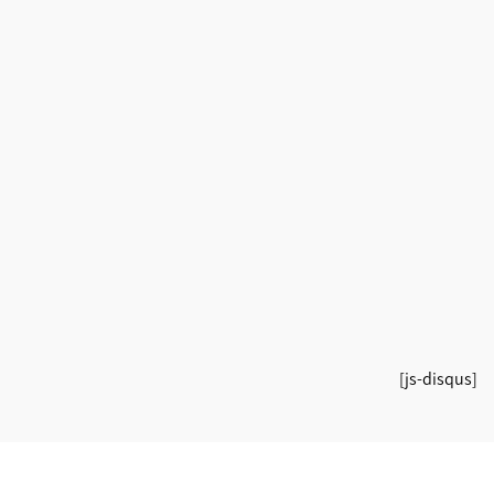
[js-disqus]