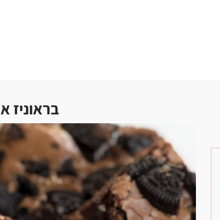
בראוניז או