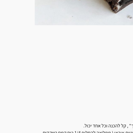
 , קל להכנה וכל אחד יכול.
שידרגתי את הבראוניז ואם לא היה לנו מספיק מתוק אז הוספתי גם עוגיות אוראו ( ממליצה להחליף 1/4 כוס קמח בשקדים