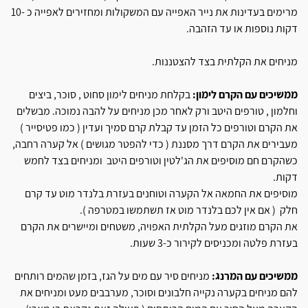
מרימים בעדינות את נייר האפייה עם המשקולות ומחזירים לאפייה כ -10
דקות נוספות או עד הזהבה.
מניחים את הקלתית בצד להצטננות.
ממשיכים עם הקרם לימון:
בקלחת מניחים לימון סחוט , סוכר, ביצים
וחלמון , טורפים היטב ורק לאחר מכן מניחים על להבה נמוכה. מבשלים
את הקרם וטורפים כל הזמן עד קבלת קרם סמיך ועדין ( כמו פטיסייר )
מעבירים את הקרם דרך מסננת ( כדי להפטר מגושים ) אל קערה רחבה,
כשהקרם חם מוסיפים את הג'לטין וטורפים היטב ומניחים בצד לחמש
דקות.
מוסיפים את החמאה אל הקערה וטוחנים בעזרת בלנדר מוט עד קרם
חלק ( אם אין לכם בלנדר מוט אז תשתמשו במטרפה ).
את הקרם מוזגים מעל הקלתית האפויה, משטחים ומיישרים את הקרם
בעזרת פלטה ומכניסים לקירור כ-3 שעות.
ממשיכים עם המרנג:
מניחים סיר עם מים על הגז, בזמן שהמים רותחים
להם מניחים בקערה נקייה חלבונים וסוכר, מערבבים מעט ומניחים את