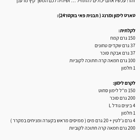
זהו ! עכשיו אתם יכולים להתחיל … ושיהיה לכם המשך קיץ מרענן
טארט לימון ומרנג ( תבנית פאי בוקטר24):
לקלתית:
150 גרם קמח
37 גרם שקדים טחונים
37 גרם אבקת סוכר
100 גרם חמאה קרה חתוכה לקוביות
1 חלמון
לקרם לימון:
150 מ”ל לימון סחוט
200 גרם סוכר
4 ביצים גודל L
1 חלמון
4 גרם ג'לטין + 20 גרם מים ( ממיסים מראש בקערה ומניחים במקרר )
200 גרם חמאה קרה חתוכה לקוביות