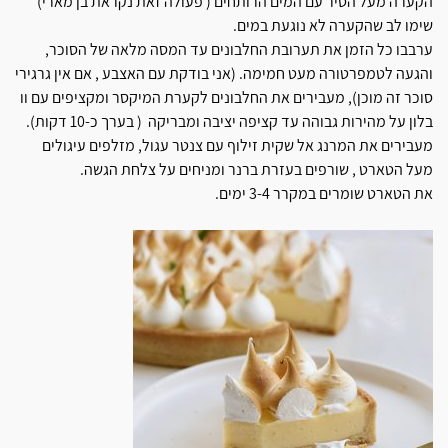
הקערה מעל הסיר עם המים הרותחים ( פעולה זאת נקראת בן מארי)
שימו לב שהקערה לא נוגעת במים.
ערבבו כל הזמן את תערובת החלבונים עד המסה מלאה של הסוכר,
והגעה לטמפרטורה מעט חמימה. (אני בודקת עם האצבע , אם אין גרגירי
סוכר זה מוכן), מעבירים את החלבונים לקערת המיקסר ומקציפים עם וו
בלון על מהירות גבוהה עד קציפה יציבה ומבריקה ( בערך כ-10 דקות).
מעבירים את המרנג אל שקית זילוף עם צנטר עגול, מזלפים עיגולים
מעל הטארט , שורפים בעזרת ברנר ומניחים על צלחת הגשה.
את הטארט שומרים במקרר 3-4 ימים.