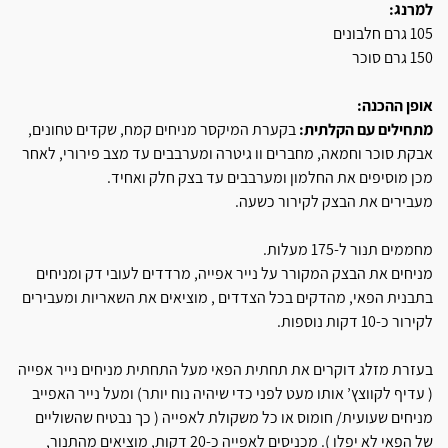
למרנג:
105 גרם חלבונים
150 גרם סוכר
אופן ההכנה:
מתחילים עם הקלתית:
בקערת המיקסר מניחים קמח, שקדים טחונים,
אבקת סוכר וחמאה, מחברים וו גיטרה ומערבבים עד מצב פירורי, לאחר
מכן מוסיפים את החלמון ומערבבים עד בצק חלק ואחיד.
מעבירים את הבצק לקירור כשעה.
מחממים תנור ל-175 מעלות.
מניחים את הבצק המקורר על נייר אפייה, מרדדים לעובי דק ומניחים
בתבנית הפאי, מהדקים בכל הצדדים , מוציאים את השאריות ומעבירים
לקירור כ-10 דקות נוספות.
בעזרת מזלג דוקרים את תחתית הפאי מעל התחתית מניחים נייר אפייה
( עדיף לקווצץ’ אותו מעט לפני כדי שיהיה נוח יותר) ומעל נייר האפייב
מניחים שעועית/ חומוס או כל משקולת לאפייה ( כך נבטיח שהשוליים
של הפאי לא יפלו ). מכניסים לאפייה כ-20 דקות, מוציאים מהתנור,