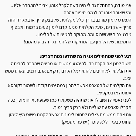
אני מודה, בהתחלה גם לי היה קשה לקבל אותו, צריך להתחבר אליו ..
ומי שאוהב אותו זה לגמרי סיפור אהבה.
הטארט לימון מורכב בדרך כלל מקלתית של בצק פריך או במקרה הזה
פריך – שקדים , מעל הקלתית מגיע קרם לימון טעים ברמות! ולבסוף
מרנג צרוב שעושה סיומת מתוקה לחמיצות של הלימון.
החמיצות של הלימון עם המתיקות של המרנג , זה ביס מהמם!
רגע לפני שמתחילים אני רוצה שתדעו כמה דברים:
חשוב לסנן את הקרם כדי להימנע מגושים או מביצה שהפכה לחביתה.
את הג'לטין לא חייבים להוסיף אל הקרם , רק אם אתם רוצים טארט ממש
יציב.
את הקלתית של הטארט אפשר להכין כמה ימים קודם ולשמור בקופסא
אטומה או במקפיא.
לפני נאפייה חשוב לדאוג שתהיה משקולת כמו שעועית או חומוס , ככה
תקבלו טארט עם שוליים ולא בצק פריך נמוך.
אם אתם ממש מתעצלים לסחוט לימונים אפשר לקנות פשוט מיץ לימון
סחוט טבעי – ללא סוכר ( יש פה מספיק).