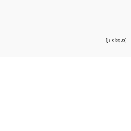
[js-disqus]