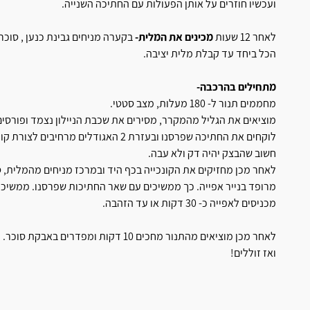
ועכשיו חוזרים על אותן הפעולות עם החתיכה השנייה.
לאחר 12 שעות
מכינים את המלית-
בקערה מניחים גבינת כנען , סוכר
הכל ביחד עד קבלת מלית יציבה.
מתחילים בהרכבה-
מחממים תנור ל- 180 מעלות, מצב סטטי.
מוציאים את הגליל מהמקרר, מסירים את שכבת הניילון נצמד ופורסים את הג
לוקחים את החתיכה שפרסנו ובעזרת 2 האגוד
חשוב שהבצק יהיה דק ולא עבה.
לאחר מכן מחזיקים את הקונכייה בכף היד ובמרכז מניחים מהמלית, סו
מרופד בנייר אפייה. כך ממשיכים עם שאר החתיכות שפרסנו. ממשיכים
מכניסים לאפייה כ- 30 דקות או עד הזהבה.
לאחר מכן מוציאים מהתנור מחכים 10 דקות ומפדרים באבקת סוכר.
ואז זוללים!