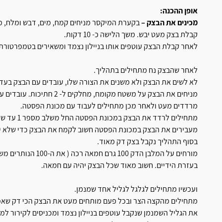
אופן ההכנה:
מכינים את הבצק –
בקערת המיקסר מניחים קמח, מים, דבש ומלח, מחב
קבלת בצק מעט יבש. משך הלישה כ- 10 דקות.
לאחר קבלת הבצק עוטפים אותו בניילון נצמד ומשאירים בטמפרטורת
לאחר שהבצק נח מתחילים בתהליך.
לא לשים את הבצק ולא משנים את הצורה שלו, עובדים עם הבצק בעדי
מניחים את הבצק על משטח מקומח, מחלקים ל- 2 חתיכות. עובדים עם חתיכת הבצק הראשונה.
מרדדים מעט ולאחר מכן מתחילים לעבוד עם מכונת הפסטה.
מעבירים את הבצק במכונת הפסטה חשוב לקמח את הבצק כדי שלא י
בסוף התהליך נקבל בצק דק מאוד.
מורחים על המלבן הדק 
בעזרת הידיים. חשוב מאוד שכל הבצק יהיה עם חמאה.
ועכשיו מתחילים לגלגל לגליל אחד שמנמן.
מתחילים מהקצה הצר ובכל פעם מותחים מעט את הבצק הכי דק שאפ
את הגליל השמנמן שנקבל עוטפים בניילון נצמד ומכניסים לקירור למשך 12 שעות לפח