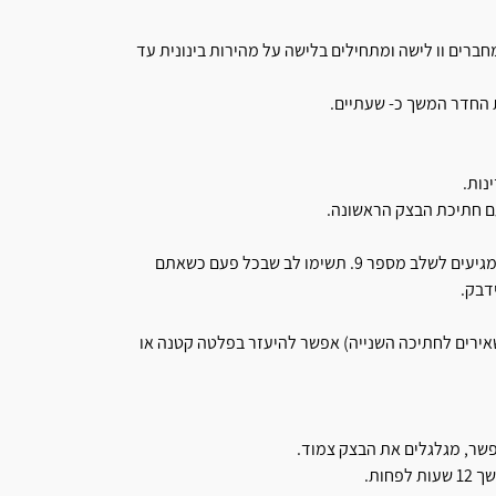
רים וו לישה ומתחילים בלישה על מהירות בינונית עד
 החדר המשך כ- שעתיים.
נות.
מתחילים לרדד את הבצק במכונת הפסטה החל משלב מספר 1 עד שמגיעים לשלב מספר 9. תשימו לב שבכל פעם כשאתם
דבק.
100 גרם חמאה רכה ( את ה-100 הנותרים משאירים לחתיכה השנייה) אפשר להיעזר בפלטה קטנה או
שר, מגלגלים את הבצק צמוד.
ות.