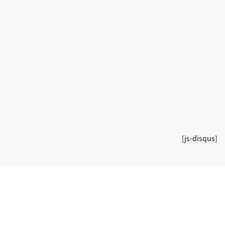
[js-disqus]