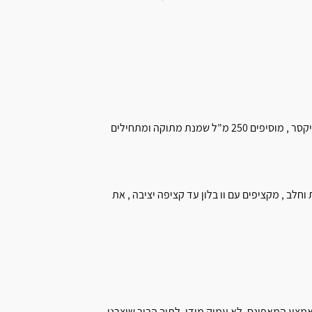
מניחים את הקרם שהתקרר בקערת המיקסר , מוסיפים 250 מ”ל שמנת מתוקה ומתחילים
לב , מקציפים עם וו בלון עד קציפה יציבה , את
אמצע המאפינס, לא עמוק מידי. לתוך הבור שיצרנו