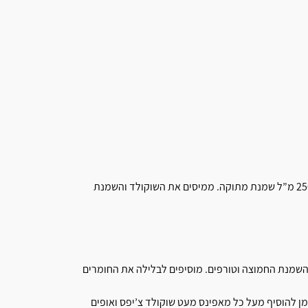
מניחים בקערה עמוקה שוקולד מריר ו 250 מ”ל שמנת מתוקה. ממיסים את השוקולד והשמנת
 השמנת החמוצה וטורפים. מוסיפים לבלילה את החומרים
מנז’ט. אם רוצים זה הזמן להוסיף מעל כל מאפינס מעט שוקולד צ’יפס ואופים