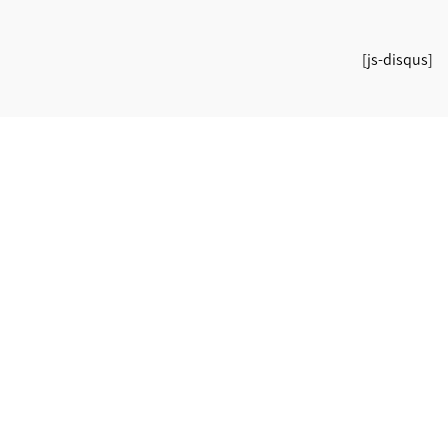
[js-disqus]