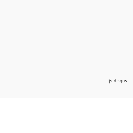
[js-disqus]