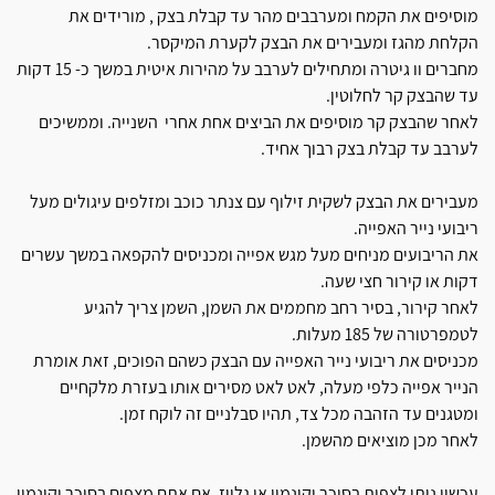
מוסיפים את הקמח ומערבבים מהר עד קבלת בצק , מורידים את
הקלחת מהגז ומעבירים את הבצק לקערת המיקסר.
מחברים וו גיטרה ומתחילים לערבב על מהירות איטית במשך כ- 15 דקות
עד שהבצק קר לחלוטין.
לאחר שהבצק קר מוסיפים את הביצים אחת אחרי השנייה. וממשיכים
לערבב עד קבלת בצק רבוך אחיד.
מעבירים את הבצק לשקית זילוף עם צנתר כוכב ומזלפים עיגולים מעל
ריבועי נייר האפייה.
את הריבועים מניחים מעל מגש אפייה ומכניסים להקפאה במשך עשרים
דקות או קירור חצי שעה.
לאחר קירור, בסיר רחב מחממים את השמן, השמן צריך להגיע
לטמפרטורה של 185 מעלות.
מכניסים את ריבועי נייר האפייה עם הבצק כשהם הפוכים, זאת אומרת
הנייר אפייה כלפי מעלה, לאט לאט מסירים אותו בעזרת מלקחיים
ומטגנים עד הזהבה מכל צד, תהיו סבלניים זה לוקח זמן.
לאחר מכן מוציאים מהשמן.
עכשיו ניתן לצפות בסוכר וקינמון או גלייז. אם אתם מצפים בסוכר וקינמון