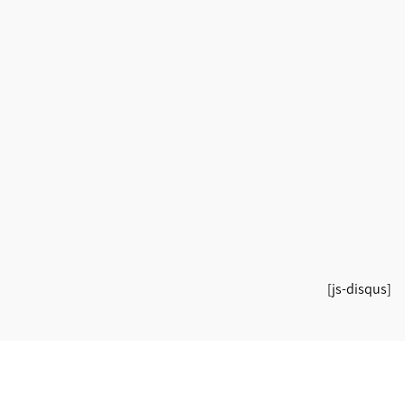
[js-disqus]