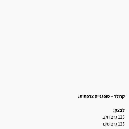
קרולר – סופגנייה צרפתית:
לבצק:
125 גרם חלב
125 גרם מים