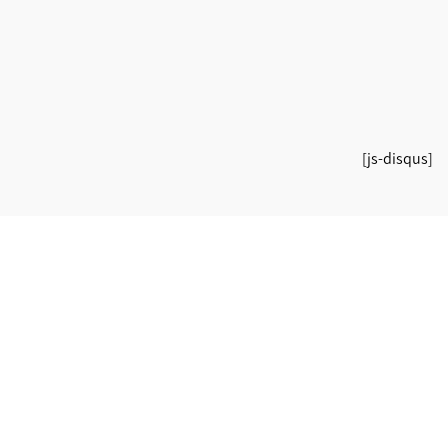
[js-disqus]