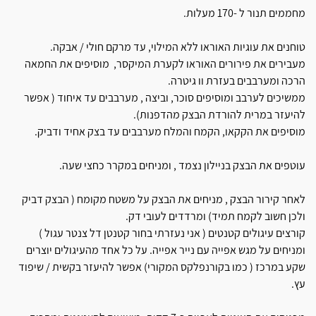
מחממים תנור ל -170 מעלות.
טוחנים את עוגיות האוראו ללא המילוי, עד מרקם חולי / אבקה.
מעבירים את פירורים האוראו לקערת המיקסר, מוסיפים את החמאה
הרכה ומערבבים בעזרת וו גיטרה.
ממשיכים לערבב ומוסיפים סוכר, וביצה , מערבבים עד איחוד ( אפשר
להיעזר במרית להורדת הבצק מהדפנות).
מוסיפים את הקקאו, הקמח והמלח מערבבים עד בצק אחיד ודביק.
עוטפים את הבצק בניילון נצמד , ומניחים במקרר כחצי שעה.
לאחר קירור הבצק , מניחים את הבצק על משטח מקומח ( הבצק דביק
ולכן חשוב לקמח תמיד) ומרדדים לעובי דק.
קורצים עיגולים קטנטים ( אני נעזרתי בחור קטנטן דל צנטר עגול )
ומניחים על מגש אפייה עם נייר אפייה. על כל אחד מהעיגולים יוצרים
שקע במרכז ( כמו בקורנפלקס המקורי) אפשר להיעזר בקשית / שיפוד
עץ.