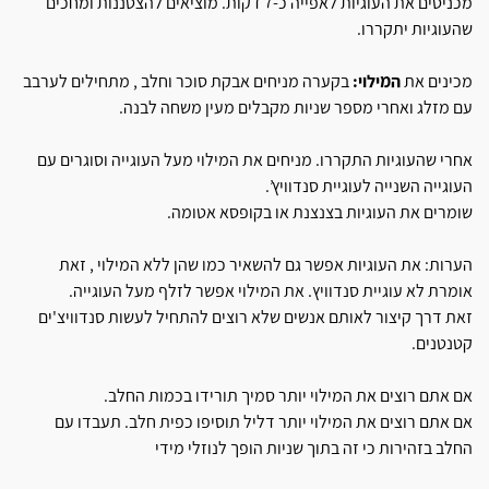
מכניסים את העוגיות לאפייה כ-7 דקות. מוציאים להצטננות ומחכים
שהעוגיות יתקררו.
מכינים את
המילוי:
בקערה מניחים אבקת סוכר וחלב , מתחילים לערבב
עם מזלג ואחרי מספר שניות מקבלים מעין משחה לבנה.
אחרי שהעוגיות התקררו. מניחים את המילוי מעל העוגייה וסוגרים עם
העוגייה השנייה לעוגיית סנדוויץ’.
שומרים את העוגיות בצנצנת או בקופסא אטומה.
הערות: את העוגיות אפשר גם להשאיר כמו שהן ללא המילוי , זאת
אומרת לא עוגיית סנדוויץ. את המילוי אפשר לזלף מעל העוגייה.
זאת דרך קיצור לאותם אנשים שלא רוצים להתחיל לעשות סנדוויצ'ים
קטנטנים.
אם אתם רוצים את המילוי יותר סמיך תורידו בכמות החלב.
אם אתם רוצים את המילוי יותר דליל תוסיפו כפית חלב. תעבדו עם
החלב בזהירות כי זה בתוך שניות הופך לנוזלי מידי