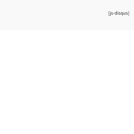
[js-disqus]