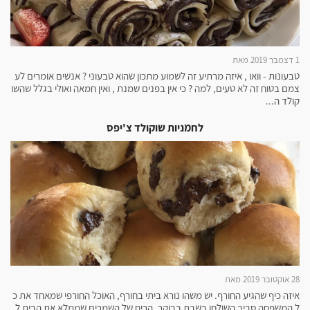
1 דצמבר 2019 מאת
טבעונות - וואו , איזה מרתיע זה לשמוע מתכון שהוא טבעוני ? אנשים אומרים לע
צמם בטוח זה לא טעים, למה ? כי אין בפנים שמנת , ואין חמאה ואולי בגלל שהשו
קולד ה...
לחמניות שוקולד צ'יפס
28 אוקטובר 2019 מאת
איזה כיף שהגיע החורף. יש משהו נורא ביתי בחורף, האוכל החורפי שמאחד את כ
ל המשפחה סביב השולחן בשבת בבוקר. הריח של השמרים שממלא את הבית ל