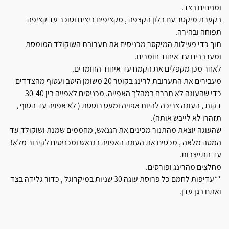
ומניחים בצד.
בקערת מיקסר עם בלון הקצפה , מקציפים ביצים וסוכר עד קציפה
תפוחה ובהירה.
תוך כדי פעילות המיקסר מכניסים את תערובת השוקולד המומסת
ומערבבים עד איחוד חומרים.
לאחר מכן מקפלים את הקמח עד איחוד החומרים.
מעבירים את התערובת לרינג בקוטר 20 משומן היטב ועטוף מהצדדים
כדי שהעוגה לא תברח במהלך האפייה. מכניסים לאפייה בין 30-40
דקות , העוגה צריכה להיות אפויה ומעט רוטטת ( לא אפויה עד הסוף ,
תזהרו לא לייבש אותה).
שהעוגה יוצאת מהתנור מכינים את הגנאש, מחממים שמנת ושוקולד עד
המסה מלאה , מכסים את העוגה האפויה בגנאש ומכניסים לקירור מלא!
עד התייצבות.
מחלצים מהרינג ופורסים.
**עדיפות לחמם כל פרוסת עוגה 30 שניות במיקרוגל , כדור גלידה בצד
ואתם בגן עדן.