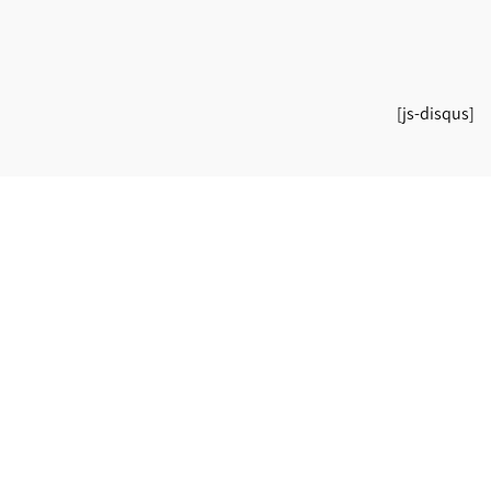
[js-disqus]