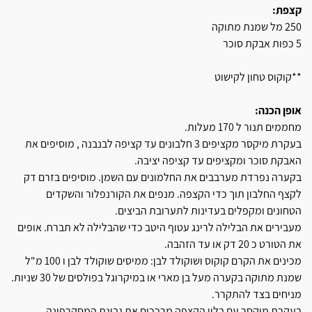
קצפת:
250 מל שמנת מתוקה
5 כפות אבקת סוכר
**קוקוס טחון לקישוט
אופן הכנה:
מחממים תנור ל 170 מעלות.
בעקרת מיקסר מקציפים 3 חלבונים עד קציפה לבנבנה , מוסיפים את
האבקת סוכר ומקציפים עד קציפה יציבה.
בקערה נפרדת מערבבים את החלמונים עם השמן. מוסיפים בזרם דק
לקצף החלבון תוך כדי הקצפה. מנפים את הקורנפלור והשקדים
הטחונים ומקפלים בעדינות לתערובת הביצים.
מעבירים את הבלילה לרינג עטוף היטב כדי שהבלילה לא תברח. אופים
את הטורט כ 20 דק או עד הזהבה.
מכינים את הקרם קוקוס ושוקולד לבן: ממיסים שוקולד לבן ו 100 מ"ל
שמנת מתוקה בקערה מעל בן מארי או במיקרוגל בפולסים של 30 שניות.
מניחים בצד להתקרר.
בעקרת מיקסר עם בלון הקצפה מרככים את גבינת המסקרפונה ,