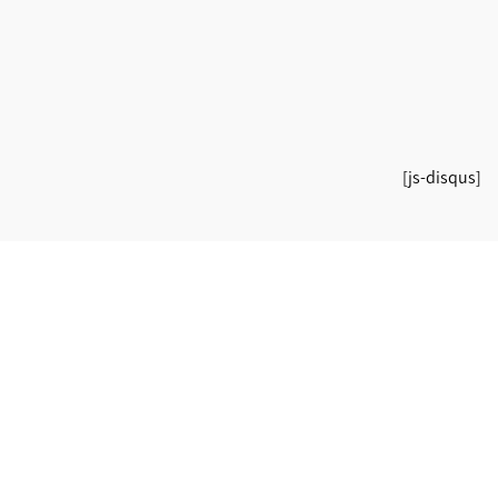
[js-disqus]