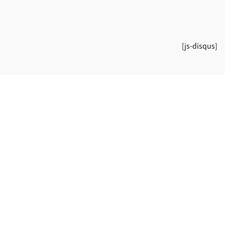
[js-disqus]