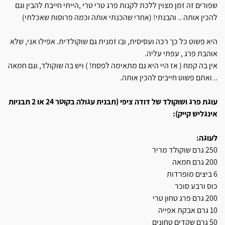
שפורים זה זמן מצוין ללכת לקנות פרג טרי טרי ,הייתי חייבת להבין וגם
להכין אותה .. והבנתי! (אחרי שהכנתי אותה וכמה פרוסות שאכלתי)
היא פשוט כל כך רכה ועסיסית, ובו זמנית גם שוקולדית. אפילו אני, שלא
אוהבת פרג , עפתי עליה.
אין בה קמח ( אז היי היא גם מתאימה לפסח! ) ויש בה שוקולד, וגם חמאה
.. ואתם פשוט חייבים להכין אותה.
עוגת פרג ושוקולד של דודה ציפי (תבנית עגולה בקוטר 24 או 2 תבניות
אינגליש קייק):
לעוגה:
250 גרם שוקולד מריר
200 גרם חמאה
6 ביצים מופרדות
כוס ורבע סוכר
200 גרם פרג טחון טרי
10 גרם אבקת אפייה
50 גרם שקדים טחונים