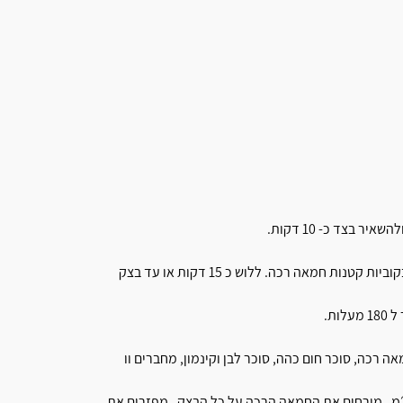
בצד כ- 10 דקות.
תוך כדי עירבוב להוסיף קמח , תמצית וניל ומלח. לאחר מכן להוסיף בקוביות קטנות חמאה רכה. ללוש כ 15 דקות או עד בצק
ת.
רכה, סוכר חום כהה, סוכר לבן וקינמון, מחברים וו
שהבצק תפח מרדדים את הבצק למלבן גדול עובי הבצק 1/2 מ״מ , מורחים את החמאה הרכה על כל הבצק , מפזרים את