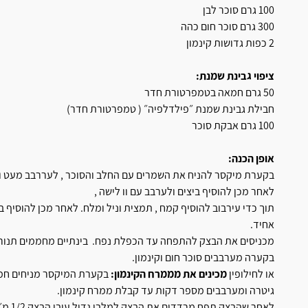
100 גרם סוכר לבן
300 גרם סוכר חום כהה
2 כפות גדושות קינמון
ציפוי גבינת שמנת:
50 גרם חמאה בטמפרטורת חדר
חבילת גבינת שמנת ״פילדלפיה״ ( טמפרטורת חדר)
100 גרם אבקת סוכר
אופן הכנה:
בקערת מיקסר להניח את השמרים עם החלב והסוכר , לעררבב מעט ולהשאיר 
לאחר מכן להוסיף ביצים ולערבב עם וו לישה ,
אחיד.
מכניסים את הבצק להתפחה עד הכפלת נפח. בינתיים מחממים תנור ל 180 מעלו
בקערה מערבבים סוכר חום וקינמון.
או לחילופין
מכינים את מממרח הקינמון:
בקערת המיקסר מניחים חמאה 
גיטרה ומערבבים מספר דקות עד קבלת ממרח קינמון.
לאחר 