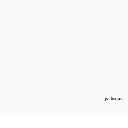
[js-disqus]