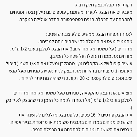
דקות, עד קבלת בצק חלק ודביק.
מעבירים את הבצק לקערה משומנת, עוטפים עם ניילון נצמד ומניחים
להתפחה עד הכפלת הנפח בטמפרטורת החדר או לילה במקרר.
לאחר התפחת הבצק ממשיכים לעיצוב השושנים:
מחממים מעט את הנוטלה כדי שתהיה נוחה למריחה.
מרדדים ( על משטח מקומח היטב!) את הבצק למלבן בעובי 1/2 ס"מ ,
מורחים את ממרח הנוטלה על שטח כל המלבן.
עושים קיפול של 3. מקפלים 1/3 מהמלבן ומעליו את ה 1/3 השני ( קיפול
מעטפה ). מעבירים בזהירות את הבצק לנייר אפייה, מניחים מעל מגש
יציב ומכניסים להקפאה כ- 20 דקות כדי שיהיה נוח יותר לרידוד.
מוציאים את הבצק מהקפאה , מניחים מעל משטח מקומח ומרדדים
למלבן בעובי 1/2 ס"מ ( אל תפחדו לקמח כל הזמן כדי שהבצק לא ידבק
).
את הבצק פורסים ל- 16 פסים, כל פס בצק מגלגלים לשושנה. את
השושנים מניחים במרווחים בתבנית משומנת או מרופדת בנייר אפייה.
מכסים את השושנים ומניחים להתפחה עד הכפלת הנפח.