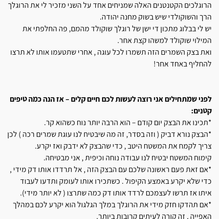
הרוגלכים הקטנטנים האלה שמניחים אחד על השני מזכיר לי את הרוגלך
הרך והשוקולדי שיש בשוק מחנה יהודה.
יש לי בבלוג מתכון די ישן של רוגלך שוקולד מהמם, פה החלפתי את
המילוי שוקולד למשהו קצת אחר.
ואת בצק השמרים הזה תשמרו לכל עוגה , אחרי שתטעמו אותו לא תרצו
להחליף באחד אחר!
לפני שמתחילים אני רוצה לעשות לכם חיים קלים – אז הנה כמה טיפים
קטנים:
*תכינו את הבצק יום קודם – הוא הרבה יותר נוח כשהוא קר.
*הבצק נורא דביק ( וזה בסדר, זה מה שיבטיח לנו עוגת שמרים רכה ) לכן
צריך לקמח את המשטח היטב , כדי שהבצק לא ידבק ואז יקרע.
קימוח המשטח יבטיח לנו עבודה נוחה וכיפית , אני מבטיחה.
*אם זאת פעם ראשונה שלכם עם הבצק הזה , אל תרדדו אותו דק מידי ,
כדי שלא יקרע באמצע הקיפול . כשתכירו אותו לעומק ותדעו לעבוד
איתו אז תרשו לעצמכם לרדד אותו דק כמה שתרצו ( לא יותר מידי).
*אם תהדקו חזק מידי את הרוגלך במלך הגלגול הוא יקרע לכם במהלך
האפייה , זה קורה לעיתים קרובות ביותר.