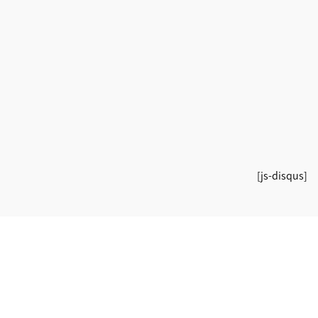
[js-disqus]