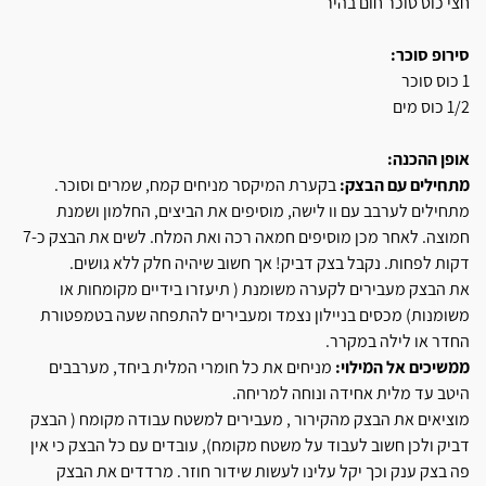
חצי כוס סוכר חום בהיר
סירופ סוכר:
1 כוס סוכר
1/2 כוס מים
אופן ההכנה:
מתחילים עם הבצק:
בקערת המיקסר מניחים קמח, שמרים וסוכר.
מתחילים לערבב עם וו לישה, מוסיפים את הביצים, החלמון ושמנת
חמוצה. לאחר מכן מוסיפים חמאה רכה ואת המלח. לשים את הבצק כ-7
דקות לפחות. נקבל בצק דביק! אך חשוב שיהיה חלק ללא גושים.
את הבצק מעבירים לקערה משומנת ( תיעזרו בידיים מקומחות או
משומנות) מכסים בניילון נצמד ומעבירים להתפחה שעה בטמפטורת
החדר או לילה במקרר.
ממשיכים אל המילוי:
מניחים את כל חומרי המלית ביחד, מערבבים
היטב עד מלית אחידה ונוחה למריחה.
מוציאים את הבצק מהקירור , מעבירים למשטח עבודה מקומח ( הבצק
דביק ולכן חשוב לעבוד על משטח מקומח), עובדים עם כל הבצק כי אין
פה בצק ענק וכך יקל עלינו לעשות שידור חוזר. מרדדים את הבצק