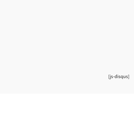
[js-disqus]