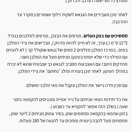
מומלץ כל חצי שעה לערבב ולבדוק ).
לאחר מכן מעבירים את הגנאש לשקית זילוף ושומרים במקרר עד
ההרכבה.
ממשיכים עם בצק העלים.
פורסים את הבצק , פורסים למלבנים בגודל
5*11 ס״מ ( בערך, זה לא חייב להיות מדויק ), מברישים את צידי המלבן
במים , במרכז המלבן מזלפים 2 פסים של גנאש שוקולד קר ( לא להגזים
עם המילוי כדי שלא יפתח בטיגון) מניחים מעל את המלבן השני.
מהדקים היטב! עם האצבעות מסביב לגנאש כך שנבטיח שהוא לא יברח
במהלך הטיגון. לאחר מכן בעזרת מזלג ״נחתום״ את צידי המלבן.
עם סכין חדה ניישר את המלבן ונקבל את פאי מלבני מושלם.
את כל יחידות הפאי מניחים על נייר אפייה ומכניסים להקפאה כחצי
שעה ( בשלב הזה אפשר להקפיא עד כשבוע ).
בזמן שהפאי בהקפאה מחממים שמן. בסיר עמוק מניחים 2 ליטר שמן ,
מחממים מעל להבה בינונית ומחכים עד להגעה של 180 מעלות.