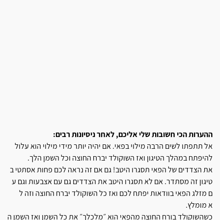
ההערות הכי חשובות שלי אליכם, ל
אחר ניסיונות רבים:
אל תתפתו לשים הרבה מילוי בפאי.
אם יהיה יותר מידי מילוי הוא ע
לול
להיפתח במהלך הטיגון ואז השו
קולד יברח החוצה וכל השמן הלך.
את הצדדים של הפאי תסגרו היטב!
גם אם זה נראה לכם פחות אסתטי ב
טיגון זה מסתדר. אם לא תסגרו הי
טב את הצדדים גם עם אצבעות וגם ע
ם מזלג הפאי בוודאות יפתח לכם ו
אז כל השוקולד יברח החוצה וזה ל
א מומלץ.
כשהשוקולד בורח החוצה מהפאי הוא
״מלכלך״ את כל השמן ואז השמן ה