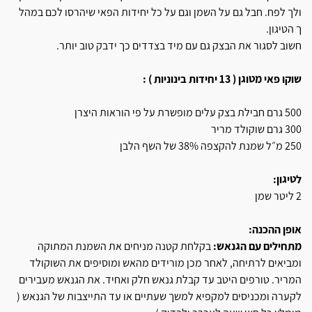
ולך לפח. חבל גם על השמן וגם על
כל יחידות הפאי שיהרסו לכם במהל
ך הטיגון.
חשוב לסגור את הבצק גם עם מיד ב
צדדים כך ידבק טוב יותר.
שוקו פאי מטוגן ( 13 יחידות בינוניות )
:
500 גרם חבילת בצק עלים מופשרת על פי הוראות היצרן
300 גרם שוקולד מריר
250 מ״ל שמנת להקצפה 38% של השף הלבן
לטיגון:
2 ליטר שמן
אופן ההכנה:
מתחילים עם הגנאש:
בקלחת קטנה מניחים את השמנת המתוקה
ומביאים לרתיחה, לאחר מכן מורידים מהאש ומוסיפים את השוקולד
המריר. טורפים היטב עד קבלת גנאש חלק ואחיד. את הגנאש מעבירים
לקערה ומכניסים למקפיא למשך שעתיים או עד התייצבות של הגנאש (