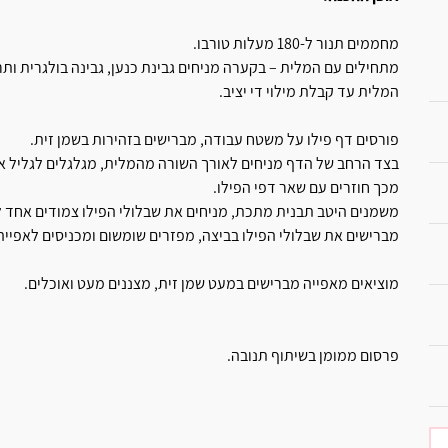
מחממים תנור ל-180 מעלות טורבו.
מתחילים עם המלית – בקערה מניחים גבינת כנען, גבינה בולגרית ותר
המלית עד קבלת מילוי די יציב.
פורסים דף פילו על משטח עבודה, מברישים בזהירות בשמן זית.
בצד הרחב של הדף מניחים לאורך השורה מהמלית, מגלגלים לגליל את
מכך חוזרים עם שאר דפי הפילו.
משמנים היטב תבנית מתכת, מניחים את שבלולי הפילו צמודים אחד ל
מברישים את שבלולי הפילו בביצה, מפזרים שומשום ומכניסים לאפייה כ- 40 דקות או עד הזהבה מלאה של השבל
מוציאים מאפייה מברישים במעט שמן זית, מצננים מעט ואוכלים.
פרסום ממומן בשיתוף תנובה.