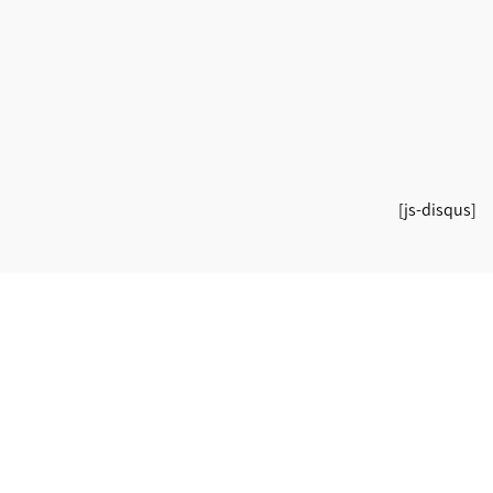
[js-disqus]