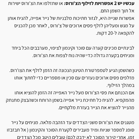
עכשיו יש 2 אפשרויות לזילוף הצ'ורוס:
או שתזלפו את הצ'ורוס ישירות
אל תוך השמן החם.
אפשרות שנייה היא, לגזור חתיכות מלבניות של נייר אפייה, להניח אותן
על מגש ומעליהן לזלף פסים ארוכים של צ'ורוס , לאחר מכן להכניס
להקפאה ל-20 דקות.
לבינתיים מכינים קערה עם סוכר וקינמון לציפוי, מערבבים הכל ביחד
ומניחים בקערה גדולה כדי שהיה נוח לצפות את הצ'ורוס.
כשהשמן הגיע לטמפרטורת הטיגון הנכונה זה הזמן לזלף את הצו'רוס.
מזלפים פסים ארוכים נעזרים עם סכין או מספריים כדי לחתוך אותו
במהלך הזילוף.
אם הכנתם את פסי הצ'ורוס מעל נייר האפייה זה הזמן להוציא אותו
מהמקפיא. להניח כל חתיכת נייר אפייה בשמן הרותח וכשהבצק מתנתק
מהנייר להוציא את הנייר בעזרת מלקחיים.
מטגנים את הצ'ורוס משני הצדדים עד הזהבה מלאה. מניחים על נייר
סופג למספר שניות ומיד מעבירים לקערת הסוכר והקינמון ( אל תבזבזו
זמן, אחרי קירור הסוכר לא ידבק לכם) טובלים היטב מכל הצדדים