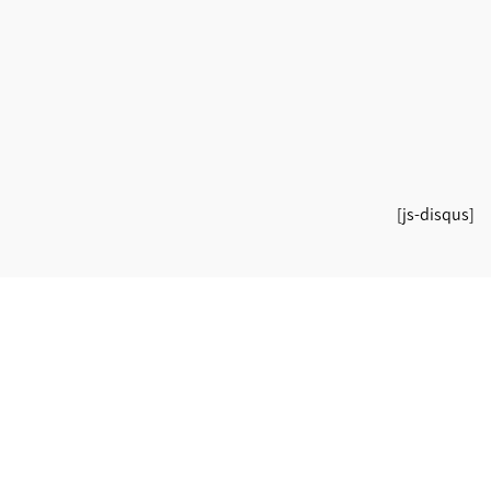
[js-disqus]