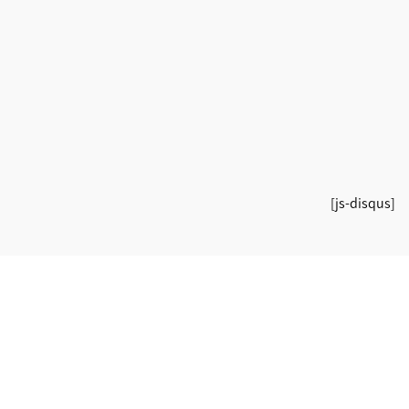
[js-disqus]