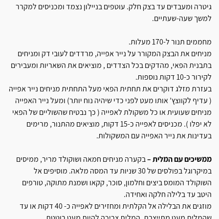
גיטרה ומעבדים עד בצק חלק. עוטפים בניילון נצמד ומכניסים למקרר
למשך שעה-שעתיים.
מחממים תנור ל-170 מעלות.
מניחים את הבצק המקורר על נייר אפייה, מרדדים לעובי דק ומניחים
בתבנית הפאי, מהדקים בכל הצדדים , מוציאים את השאריות ומעבירים
לקירור כ-10 דקות נוספות.
בעזרת מזלג דוקרים את תחתית הפאי מעל התחתית מניחים נייר אפייה
( עדיף לקווצץ’ אותו מעט לפני כדי שיהיה נוח יותר) ומעל נייר האפייה
מניחים שעועית או כל משקולת לאפייה ( כך נבטיח שהשוליים של הפאי
לא יפלו ). מכניסים לאפייה כ-15 דקות, מוציאים מהתנור, מרימים
בעדינות את נייר האפייה עם המשקולות.
ממשיכים עם המלית –
בקערה מניחים חמאה ושוקולד מריר, ממיסים
במיקרוגל בפולסים של 30 שניות עד המסה מלאה. מוסיפים אל
השוקולד המומס ביצים וחלמון, סוכר, קקאו ושמנת מתוקה, טורפים
היטב עד בלילה חלקה ואחידה.
מוזגים את הבלילה אל הקלתית ומחזירים לאפייה כ- 40 דקות או עד
שהמלית מעט מתייצבת, המלית צריכה להיות מעט רוטטת.