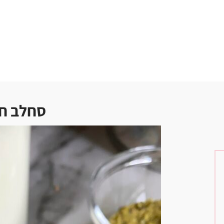
סחלב ח