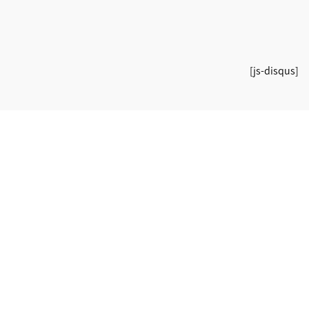
[js-disqus]