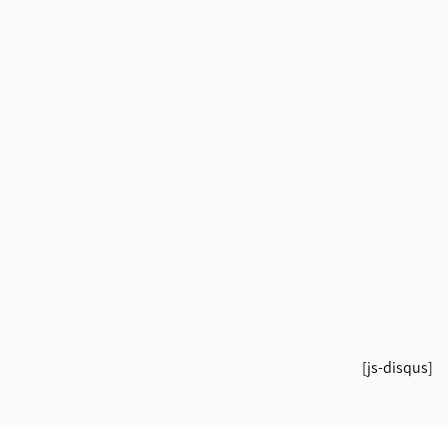
[js-disqus]