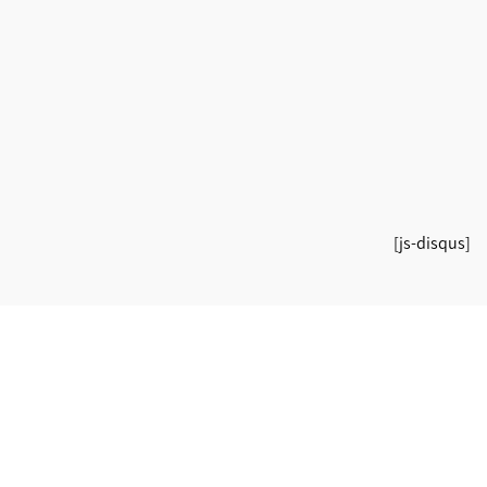
[js-disqus]