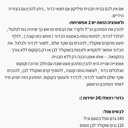
אם אין לכם בבית תבנית סיליקון עם חצאי כדור , ניתן להכין גם בעזרת
הידיים.
ולאופציה הזאת יש 2 אפשרויות:
להכין את המתכון הנ"ל ולקרר את הבסיס מראש כך שיהיה נוח לגלגול ,
לגלגל לכדור, לפתוח גומה באמצע הכדור ( ממש כמו קובה ) , לזלף
מעט מהקרם שוקולד, להכניס גם שקד שלם , לסגור לכדור ולגלגל. את
הכדור אפשר להקפיא ולצפות בשוקולד לבן או רק בקוקוס ללא צורך
בהקפאה. – אותו אופן הכנה רק ללא תבנית.
אופצייה שנייה היא להכין מתכון מעט שונה עם חלב מרוכז וקוקוס
מגלגלים כדור , לעשות גומה קטנה , להוסיף קרם שוקולד לבן , להכניס
שקד שלם ולסגור לכדור, לכדרר ולעטוף בקוקוס. המתכון הזה יופיע מיד
לאחר המתכון הראשון.
כדורי רפאלו (24 יחידות ):
לבסיס וופל:
140 גרם וופל בטעם וניל
110 גרם שוקולד לבן מומס