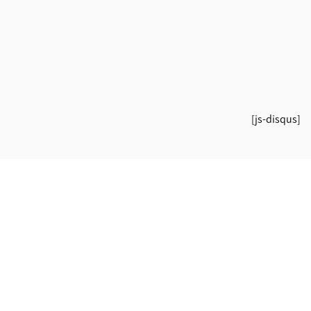
[js-disqus]