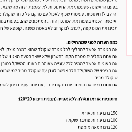
בפעם הראשונה שטעמתי את החיתוכיות לא האמנתי שזה מה שיצא , חשב
יהיה בול! חיתוכיות טעימות שכיף לאכול עם מרקם של כדור שוקולד א
ואיכשהו הכנתי בטעות את המתכון הזה .. המתכונים שהם בטעות בסוף
תכינו את הכוס קפה , לערב לבוקר זב לא באמת משנה , קופסא של חי
כמה הערות לפני שמתחילים:
את הממרח אפשר להחליף לכל ממרח שוקולד שהוא במצב מוצק ולא נוזל
אם אתם מחליפים ממרח תקחו בחשבון שלא ישאר הטעם האגוזי של ה
את העוגיות אפשר להמיר לכל עוגייה שאוהבים באותו המשקל כמובן ( 
שוקולד מריר.
אם אתם רוצים את החיתוכיות חזקות יותר , עם יותר עוגיות ניתן להוסיף עוד 50 גרם עוגיו
חיתוכיות אוראו ונוטלה ללא אפייה (תבנית ריבוע 20*20):
150 גרם עוגיות אוראו
100 גרם עוגיות פתיבר שוקולד
120 גרם חמאה מומסת