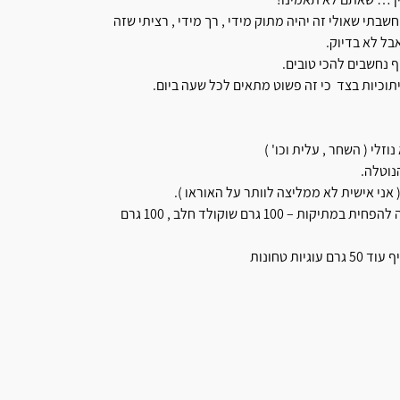
תי שאולי זה יהיה מתוק מידי , רך מידי , רציתי שזה
בל לא בדיוק.
 נחשבים להכי טובים.
תוכיות בצד כי זה פשוט מתאים לכל שעה ביום.
י ( השחר , עלית וכו' )
נוטלה.
אני אישית לא ממליצה לוותר על האוראו ).
את הציפוי של השוקולד חלב אפשר לעדן עם שוקולד מריר למי שרוצה להפחית במתיקות – 100 גרם שוקולד חלב , 100 גרם
ת טחונות