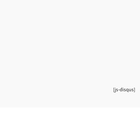
[js-disqus]