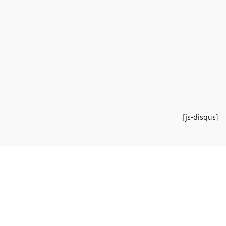
[js-disqus]