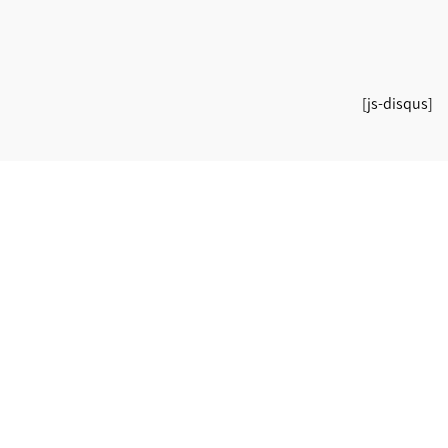
[js-disqus]