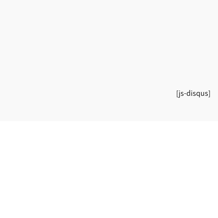
[js-disqus]