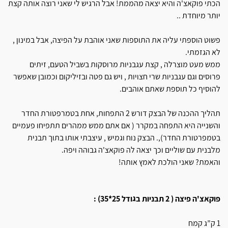
הכתי פוקאצ'ה והיא יצאה מהממת! אבל הרגיש לי שאני רוצה אותה קצת
יותר מיוחדת ..
פשוט הוספתי עליה את התוספות שאני אוהבת על הפיצה, אבל במינון ,
לא הגזמתי.
ממש מעט מוצרלה , קצת עגבניות מרוסקות בשביל הטעם, זיתים
פרוסים וגם עגבניות שרי חצויות , ויש גם פטה ובזיליקום וכמובן שאפשר
להוסיף כל תוספת שאתם אוהבים.
תהליך ההכנה של הבצק דורש 2 התפחות, אחת בטמרפטורת החדר
והשנייה היא התפחה במקרר ( אם אתם ממש ממהרים תתפיחו פעמיים
בטמפרטורת החדר),. הבצק נוח וגמיש , עיצבתי אותו בתוך תבנית
מלבנית עם שוליים וכך יצאה לה פוקאצ'ה גבוהה ויפה.
והאמת? שאני הולכת לאמץ אותה!
פוקאצ'ה פיצה ( 2 תבניות בגודל 25*35) :
1 ק”ג קמח