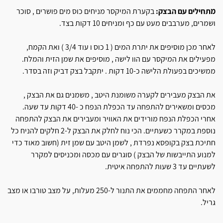
מתחילים עם הבצק:
בקערת המיקסר מניחים כוס מים פושרים , סוכר
ושמרים, מערבבים מעט עם כף ומניחים 10 דקות בצד.
לאחר מכן מוסיפים את יתרת המים ( 1 כוס ו עוד 3/4 ) ואת הקמח,
מפעילים את המיקסר עם הוו לישה , מוסיפים את שמן הזית והמלח.
ממשיכים בפעולת הלישה כ-10 דקות . יתקבל בצק דביק וזה בסדר.
את הבצק מעבירים לקערה משומנת היטב , משמנים גם את הבצק ,
מכסים ומשאירים להתפחה עד הכפלת הנפח כ -40 דקות עד שעה.
אחרי הכפלת הנפח מורידים את האוויר ומעבירים את הבצק להתפחה
נוספת במקרר כשעתיים. הכי נוח לחלק את הבצק ל-2 חלקים להניח כל
חתיכת בצק בקופסא נפרדת , לשמן היטב עם שמן זית (חשוב מאוד כדי
למנוע התייבשות של הבצק ) סוגרים עם מכסה ומכניסים למקרר
לשעתיים עד 3 שעות להתפחה איטית.
לאחר התפחה מחממים את התנור ל-250 מעלות, על מצב טורבו או מצב
גריל.