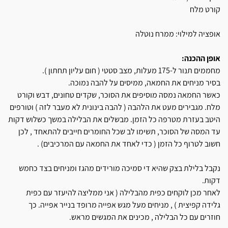
קורט מלח
אופציה למילוי: ממרח נוטלה
אופן ההכנה:
מחממים תנור ל-175 מעלות, מצב סטטי ( חום עליון תחתון ).
בסיר מניחים את החמאה, ממיסים על להבה נמוכה.
כאשר החמאה נמסה מוסיפים את הסוכר, שקדים טחונים, דבש וקורט
מלח. מגבירים מעט את הלהבה ( להבה בינונית לא מעבר לזה ) וטורפים
היטב בעזרת מטרפה כל הזמן. מבשלים את הבלילה במשך כשלוש דקות
עד המסה של הסוכר, תשימו לב שכל החומרים חייבים להתאחד , לכן
חשוב לטרוף כל הזמן ( כדי לאחד את החמאה עם המרכיבים) .
נקבל בלילת בצק שהיא די סמיכה מורידים מהגז ומניחים בצד כחמש
דקות.
לאחר מכן לוקחים כפית מהבלילה ( אני ממליצה להיעזר עם כפית
גלידה קפיצית ) , מניחים מעל מגש אפייה מרופד בנייר אפייה. כך
חוזרים עם כל הבלילה , מכינים את המגשים מראש.