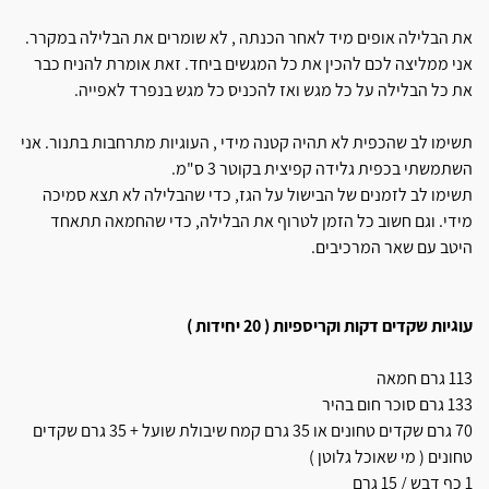
את הבלילה אופים מיד לאחר הכנתה , לא שומרים את הבלילה במקרר.
אני ממליצה לכם להכין את כל המגשים ביחד. זאת אומרת להניח כבר
את כל הבלילה על כל מגש ואז להכניס כל מגש בנפרד לאפייה.
תשימו לב שהכפית לא תהיה קטנה מידי , העוגיות מתרחבות בתנור. אני
השתמשתי בכפית גלידה קפיצית בקוטר 3 ס"מ.
תשימו לב לזמנים של הבישול על הגז, כדי שהבלילה לא תצא סמיכה
מידי. וגם חשוב כל הזמן לטרוף את הבלילה, כדי שהחמאה תתאחד
היטב עם שאר המרכיבים.
עוגיות שקדים דקות וקריספיות ( 20 יחידות )
113 גרם חמאה
133 גרם סוכר חום בהיר
70 גרם שקדים טחונים או 35 גרם קמח שיבולת שועל + 35 גרם שקדים
טחונים ( מי שאוכל גלוטן )
1 כף דבש / 15 גרם