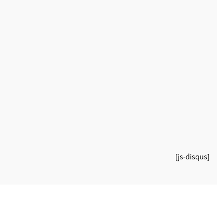
[js-disqus]