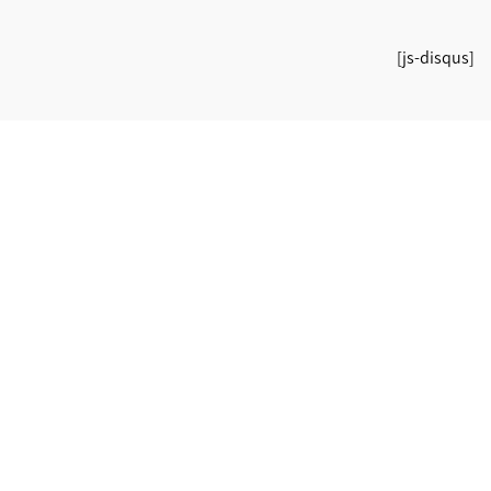
[js-disqus]