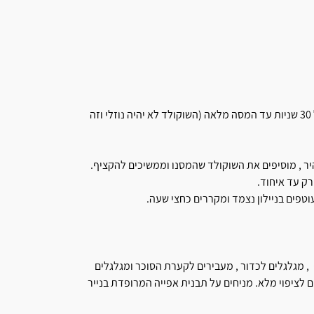
בקערה מניחים שוקולד מריר וחמאה, ממיסים במיקרוגל בפולסים של 30 שניות עד המסה מלאה (השוקולד לא יהיה נוזלי וזה
יר , מוסיפים את השוקולד שהמסנו וממשיכים להקציף.
ק עד איחוד.
טפים בניילון נצמד ומקררים כחצי שעה.
, מגלגלים לכדור , מעבירים לקערת הסוכר ומגלגלים
 לציפוי מלא. מניחים על תבנית אפייה המרופדת בנייר