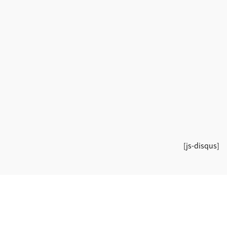
[js-disqus]