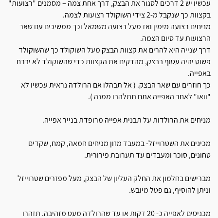
עכשיו יש 2 דרכים לסגור את הבצק, דרך אחת צמה – מסמנים "רצועות"
בקצוות כך שנקבל מ-2 צידי השוקולד רצועות לצמה.
מניחים רצועה מימין ואז מעל רצועה משמאל וכך ממשיכים עם שאר
הרצועות עד סיום הצמה.
דרך שנייה היא להרים את קצוות הבצק מעל השוקולד כך שהשוקולד
פשוט יהיה עטוף בבצק, מהדקים את הקצוות כדי שהשוקולד לא יברח
באפייה.
כך חוזרים עם שאר הבצק. ( אל תבהלו אם הרולדה נראית עכשיו לא
"וואו" לאחר האפייה אתם תתלהבו ממנה ).
מניחים את הרולדות על תבנית אפייה מרופדת בנייר אפייה.
מכינים את השטרוייזל- במעבד מזון מניחים חמאה, קמח, שקדים
טחונים, סוכר ומעבדים עד תערובת פירורית.
מברישים בחלמון את החלק העליון של הבצק, מעל מפזרים שטרוייזל
וניתן להוסיף, גם פטל מיובש.
מכניסים לאפייה כ- 20 דקות או עד שהרולדה מעט מזהיבה. תזהרו