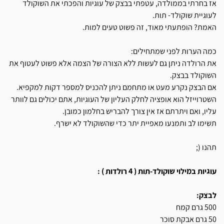
אז בחרתי בממולדה, עטפתי בבצק של עוגיות והפכתי את השוקולד
לעוגיית שוקולד- תות.
האמת? הופתעתי מאוד, זה פשוט טעים למות.
כמה הערות לפני שמתחילים:
את הרולדה ניתן גם לעשות ללא הצורה של הצמה אלא פשוט לעטוף את
השוקולד בבצק.
אם הבצק נקרע מעט או מתחמם ניתן להכניס למספר דקות למקפיא.
השטרוייזל הוא אופציה לחלק העליון של העוגיות, אתם יכולים גם לוותר
עליו, ואם ויתרתם אז אין צורך להבריש בחלמון כמובן.
תשימו לב ותמנעו מאפיית יתר כדי שהשוקולד לא ישרף.
תהנו (;
עוגיות במילוי שוקולד-תות ( 4 רולדות ) :
לבצק:
500 גרם קמח
50 גרם אבקת סוכר