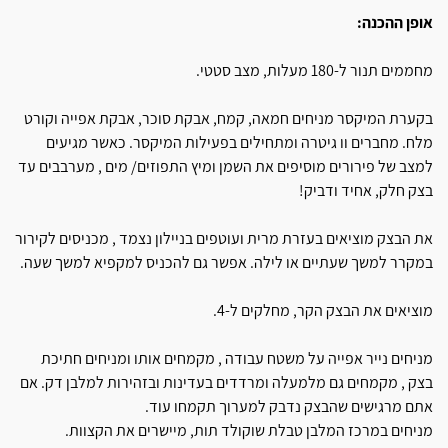
אופן ההכנה:
מחממים תנור ל-180 מעלות, מצב סטטי.
בקערת המיקסר מניחים חמאה, קמח, אבקת סוכר, אבקת אפייה וקורט
מלח. מחברים וו גיטרה ומתחילים בפעילות המיקסר. כאשר מגיעים
למצב של פירורים מוסיפים את השמן ומיץ התפוזים/ מים , מערבבים עד
בצק חלק, אחיד ודביק!
את הבצק מוציאים בעזרת מרית ועוטפים בניילון נצמד , מכניסים לקירור
במקרר למשך שעתיים או לילה. אפשר גם להכניס למקפיא למשך שעה.
מוציאים את הבצק הקר, מחלקים ל-4.
מניחים נייר אפייה על משטח עבודה , מקמחים אותו ומניחים חתיכת
בצק , מקמחים גם מלמעלה ומרדדים בעדינות ובזהירות למלבן דק. אם
אתם מרגישים שהבצק נדבק למערוך תקמחו עוד.
מניחים במרכז המלבן טבלת שוקולד תות, מיישרים את הקצוות.