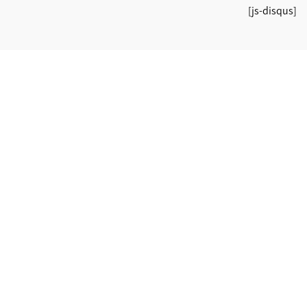
[js-disqus]