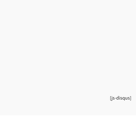
[js-disqus]